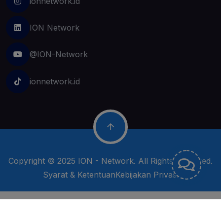
ionnetwork.id
ION Network
@ION-Network
ionnetwork.id
Copyright © 2025
ION - Network
. All Rights Reserved.
Syarat & Ketentuan
Kebijakan Privasi