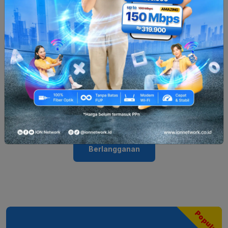
Up to 35Mbps
Gamer Benefit
Support Multi-Device Gaming
24/7 Customer Support
Rp. 245.000
| Bulan
Berlangganan
Popular